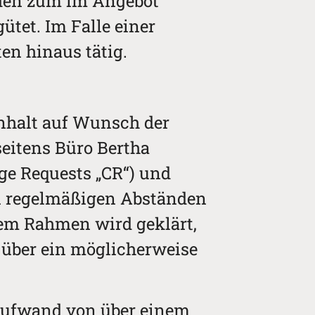
rden zum im Angebot
ütet. Im Falle einer
n hinaus tätig.
inhalt auf Wunsch der
eitens Büro Bertha
ge Requests „CR“) und
 in regelmäßigen Abständen
sem Rahmen wird geklärt,
 über ein möglicherweise
aufwand von über einem