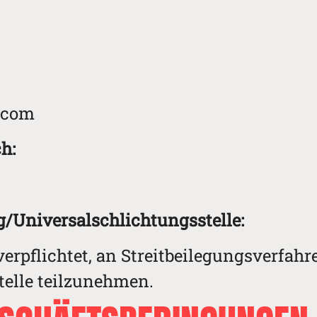
9
a.com
ch:
g/Universal­schlichtungs­stelle:
verpflichtet, an Streitbeilegungsverfahr
elle teilzunehmen.